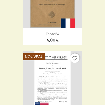
Tente54
4,00 €
NOUVEAU
favorite_border