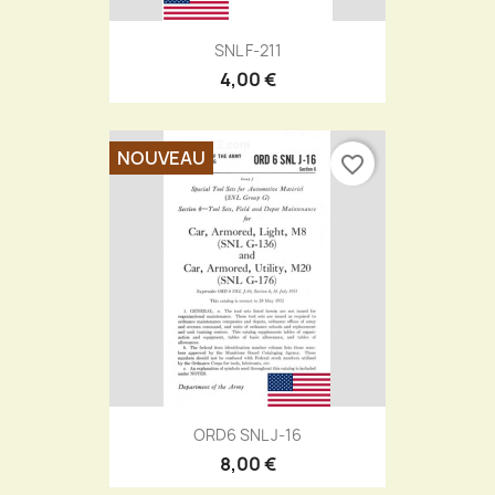
SNL F-211
4,00 €
NOUVEAU
favorite_border
ORD6 SNL J-16
8,00 €