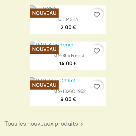
NOUVEAU
favorite_border
G.T.P SEA
2,00 €
NOUVEAU
favorite_border
TM 9-805 French
14,00 €
NOUVEAU
favorite_border
TM 9-1826C 1952
9,00 €
Tous les nouveaux produits
