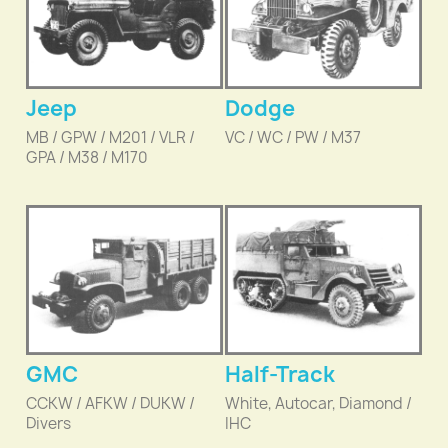
Jeep
Dodge
MB / GPW / M201 / VLR /
VC / WC / PW / M37
GPA / M38 / M170
GMC
Half-Track
CCKW / AFKW / DUKW /
White, Autocar, Diamond /
Divers
IHC