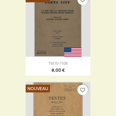
TM 10-1106
8,00 €
NOUVEAU
favorite_border