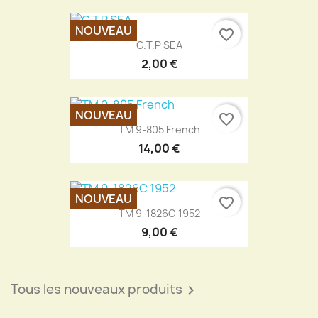
NOUVEAU
favorite_border
G.T.P SEA
2,00 €
NOUVEAU
favorite_border
TM 9-805 French
14,00 €
NOUVEAU
favorite_border
TM 9-1826C 1952
9,00 €
Tous les nouveaux produits
