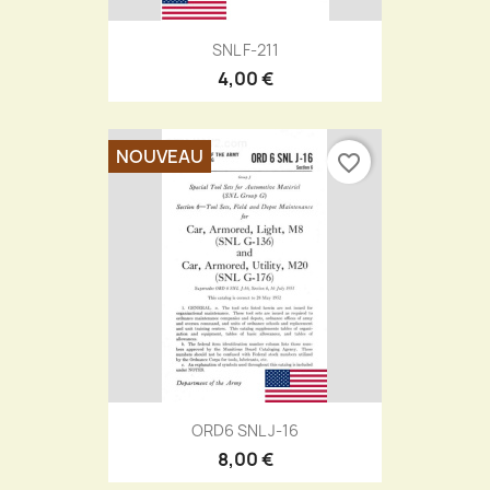
SNL F-211
4,00 €
NOUVEAU
favorite_border
ORD6 SNL J-16
8,00 €