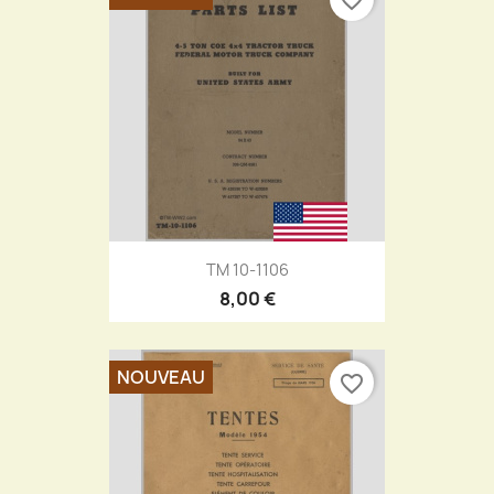
TM 10-1106
8,00 €
NOUVEAU
favorite_border