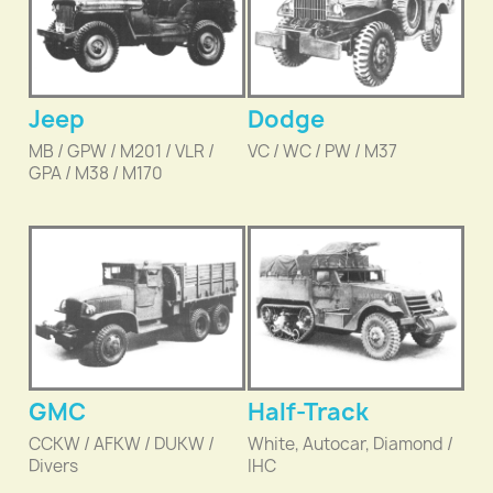
Jeep
Dodge
MB / GPW / M201 / VLR /
VC / WC / PW / M37
GPA / M38 / M170
GMC
Half-Track
CCKW / AFKW / DUKW /
White, Autocar, Diamond /
Divers
IHC