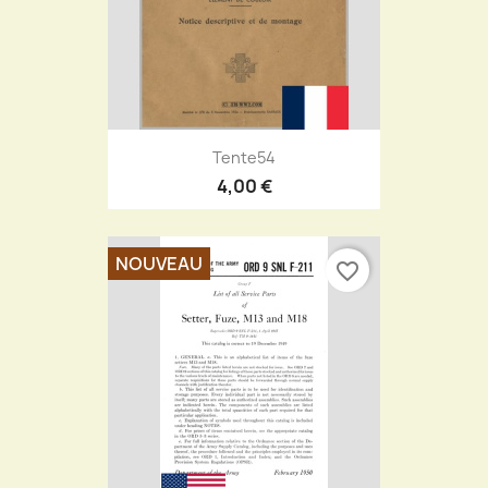
Tente54
4,00 €
NOUVEAU
favorite_border