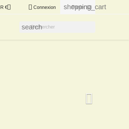
shopping_cart


Panier
(0)
R €
Connexion
search
