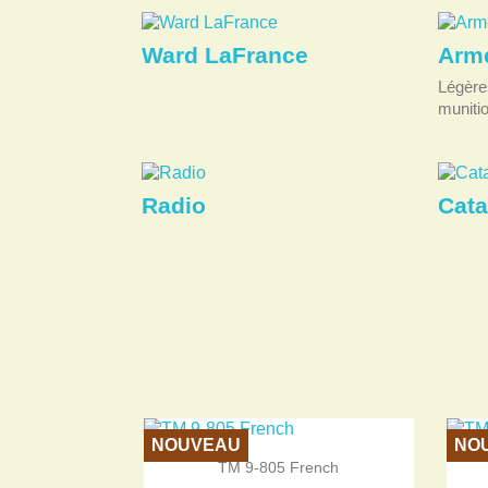
Ward LaFrance
Arme
Légère
munitio
Radio
Cata
NOUVEAU
NO

Aperçu rapide
TM 9-805 French