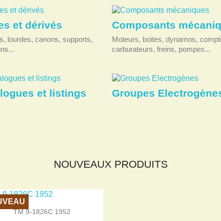
s et dérivés
Composants mécani
s, lourdes, canons, supports,
Moteurs, boites, dynamos, compt
ns...
carburateurs, freins, pompes...
logues et listings
Groupes Electrogène
NOUVEAUX PRODUITS
UVEAU

Aperçu rapide
TM 9-1826C 1952