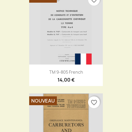
TM 9-805 French
14,00 €
NOUVEAU
favorite_border