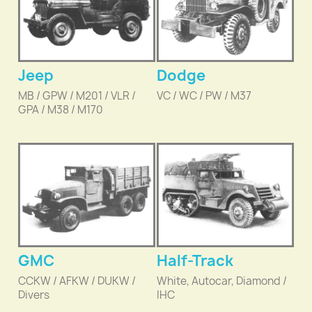
Jeep
Dodge
MB / GPW / M201 / VLR /
VC / WC / PW / M37
GPA / M38 / M170
GMC
Half-Track
CCKW / AFKW / DUKW /
White, Autocar, Diamond /
Divers
IHC