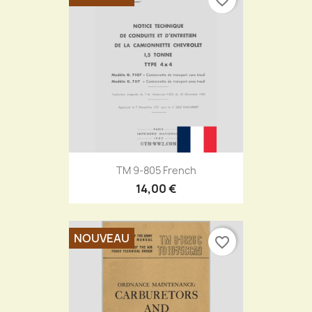
TM 9-805 French
14,00 €
NOUVEAU
favorite_border