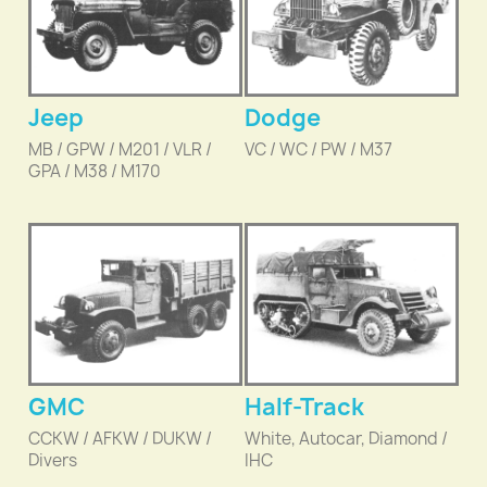
Jeep
Dodge
MB / GPW / M201 / VLR /
VC / WC / PW / M37
GPA / M38 / M170
GMC
Half-Track
CCKW / AFKW / DUKW /
White, Autocar, Diamond /
Divers
IHC