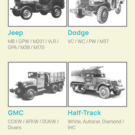
Jeep
Dodge
MB / GPW / M201 / VLR /
VC / WC / PW / M37
GPA / M38 / M170
GMC
Half-Track
CCKW / AFKW / DUKW /
White, Autocar, Diamond /
Divers
IHC