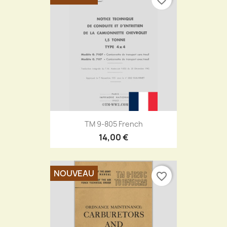
TM 9-805 French
14,00 €
NOUVEAU
favorite_border