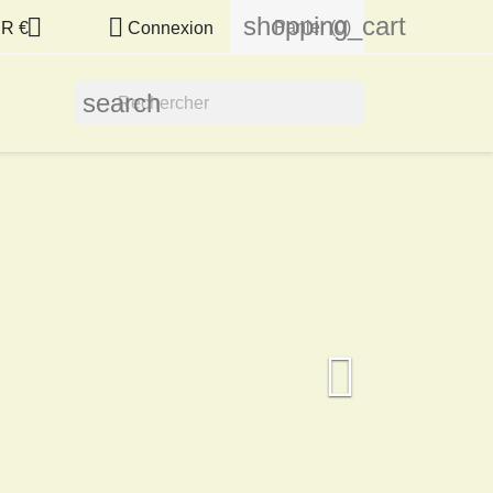
shopping_cart


Panier
(0)
R €
Connexion
search
