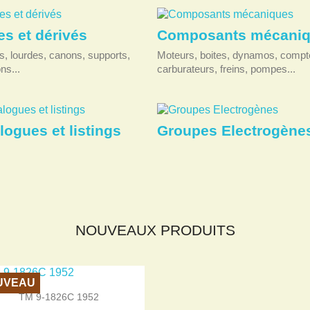
s et dérivés
Composants mécani
s, lourdes, canons, supports,
Moteurs, boites, dynamos, compt
ns...
carburateurs, freins, pompes...
logues et listings
Groupes Electrogène
NOUVEAUX PRODUITS
UVEAU

Aperçu rapide
TM 9-1826C 1952