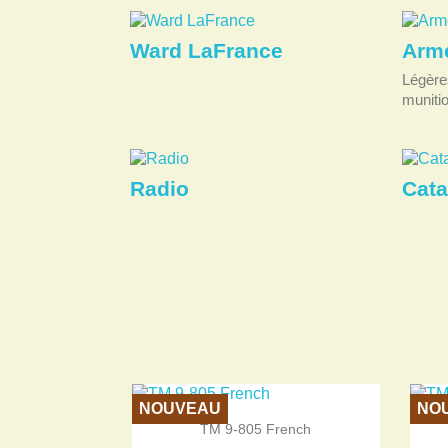
Ward LaFrance
Arme
Légère
munitio
Radio
Cata
NOUVEAU
NO

Aperçu rapide
TM 9-805 French