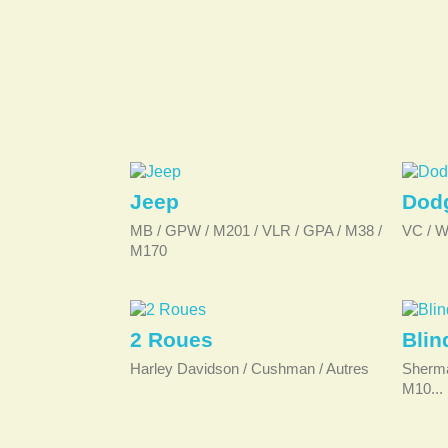
Jeep
Dod
MB / GPW / M201 / VLR / GPA / M38 /
VC / W
M170
2 Roues
Blin
Harley Davidson / Cushman / Autres
Sherman
M10...