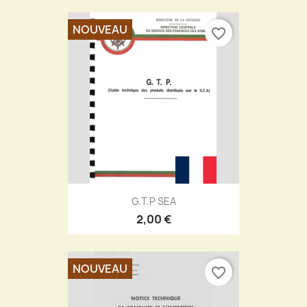
NOUVEAU
favorite_border
G.T.P SEA
2,00 €
NOUVEAU
favorite_border