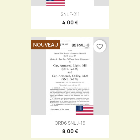
SNL F-211
4,00 €
NOUVEAU
favorite_border
ORD6 SNL J-16
8,00 €