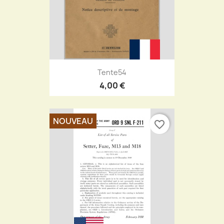
Tente54
4,00 €
NOUVEAU
favorite_border