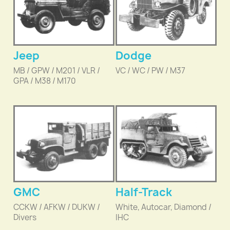
Jeep
Dodge
MB / GPW / M201 / VLR /
VC / WC / PW / M37
GPA / M38 / M170
GMC
Half-Track
CCKW / AFKW / DUKW /
White, Autocar, Diamond /
Divers
IHC