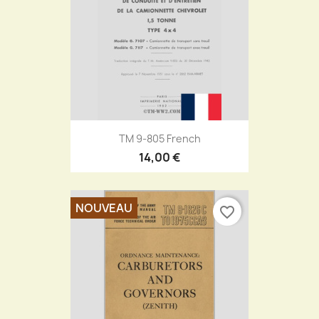
TM 9-805 French
14,00 €
NOUVEAU
favorite_border