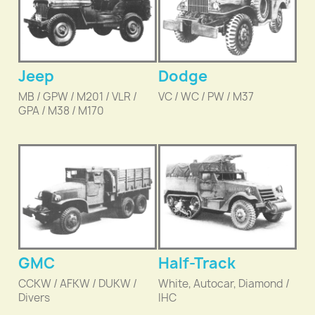
Jeep
Dodge
MB / GPW / M201 / VLR /
VC / WC / PW / M37
GPA / M38 / M170
GMC
Half-Track
CCKW / AFKW / DUKW /
White, Autocar, Diamond /
Divers
IHC