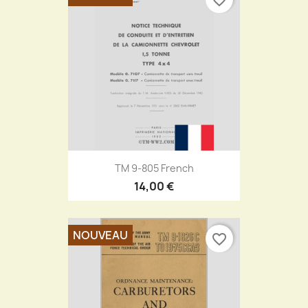
TM 9-805 French
14,00 €
NOUVEAU
favorite_border