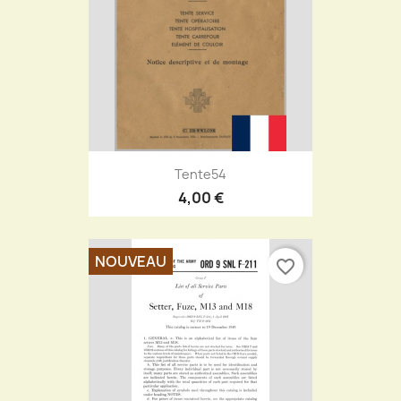
Tente54
4,00 €
NOUVEAU
favorite_border