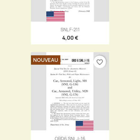
SNL F-211
4,00 €
NOUVEAU
favorite_border
ORD6 SNL J-16