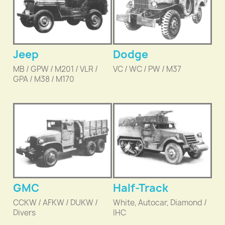
Jeep
Dodge
MB / GPW / M201 / VLR /
VC / WC / PW / M37
GPA / M38 / M170
GMC
Half-Track
CCKW / AFKW / DUKW /
White, Autocar, Diamond /
Divers
IHC