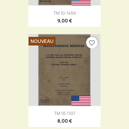
TM 10-1459
9,00 €
NOUVEAU
favorite_border
TM 10-1107
8,00 €