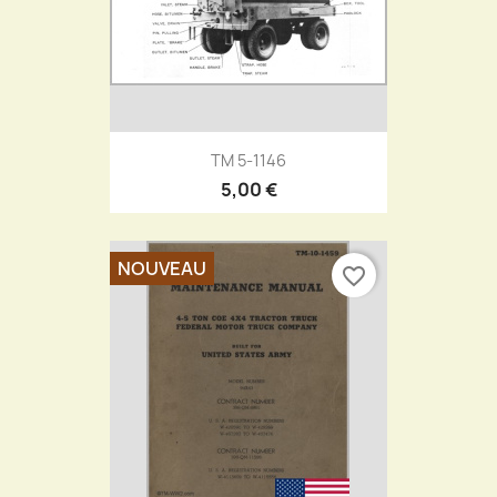
TM 5-1146
5,00 €
NOUVEAU
favorite_border