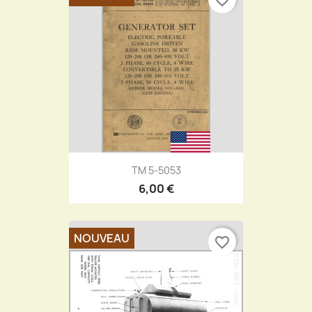
TM 5-5053
6,00 €
NOUVEAU
favorite_border