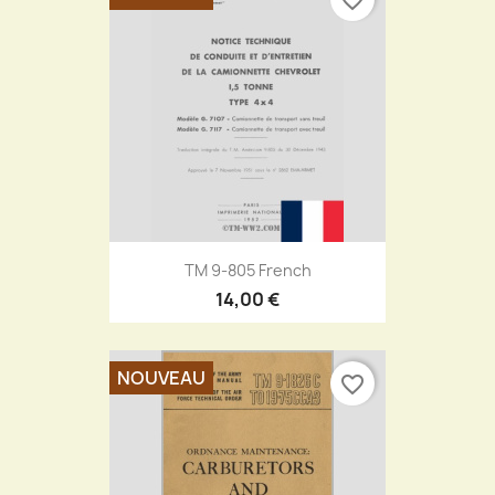
TM 9-805 French
14,00 €
NOUVEAU
favorite_border