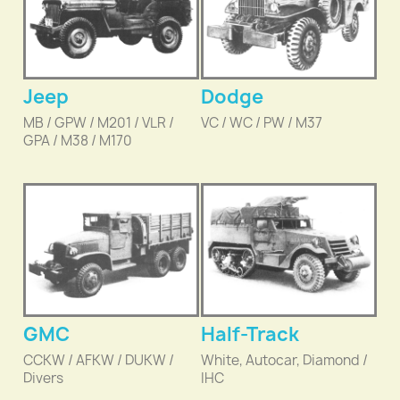
Jeep
Dodge
MB / GPW / M201 / VLR /
VC / WC / PW / M37
GPA / M38 / M170
GMC
Half-Track
CCKW / AFKW / DUKW /
White, Autocar, Diamond /
Divers
IHC